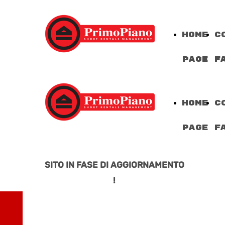
Home
c
Page
f
Home
c
Page
f
SITO IN FASE DI AGGIORNAMENTO
!
AFFITTI